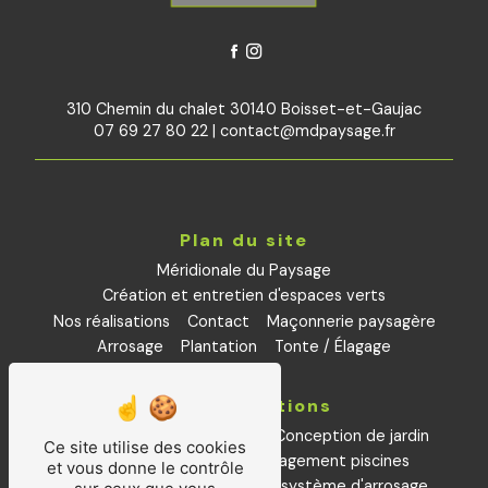
310 Chemin du chalet 30140 Boisset-et-Gaujac
07 69 27 80 22
|
contact@mdpaysage.fr
Plan du site
Méridionale du Paysage
Création et entretien d'espaces verts
Nos réalisations
Contact
Maçonnerie paysagère
Arrosage
Plantation
Tonte / Élagage
Nos prestations
Aménagements paysagers
Conception de jardin
Ce site utilise des cookies
Petite maçonnerie
aménagement piscines
et vous donne le contrôle
Installation et remplacement système d'arrosage