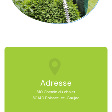
Adresse
310 Chemin du chalet
30140 Boisset-et-Gaujac