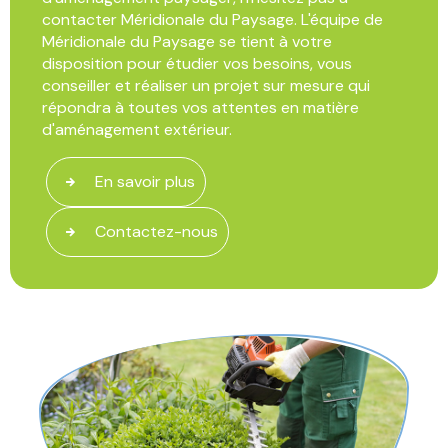
contacter Méridionale du Paysage. L'équipe de
Méridionale du Paysage se tient à votre
disposition pour étudier vos besoins, vous
conseiller et réaliser un projet sur mesure qui
répondra à toutes vos attentes en matière
d'aménagement extérieur.
En savoir plus
Contactez-nous