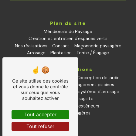
Plan du site
Méridionale du Paysage
Création et entretien d'espaces verts
Nos réalisations
Contact
Maçonnerie paysagère
Arrosage
Plantation
Tonte / Élagage
Nos prestations
Aménagements paysagers
Conception de jardin
Ce site utilise des cookies
Petite maçonnerie
aménagement piscines
et vous donne le contrôle
Installation et remplacement système d'arrosage
sur ceux que vous
souhaitez activer
Plantations
Paysagiste
Entretiens espaces extérieurs
Créations paysagères
Tout accepter
Tout refuser