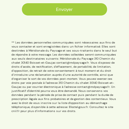
Envoyer
** Les données personnelles communiquées sont nécessaires aux fins de
vous contacter et sont enregistrées dans un fichier informatisé. Elles sont
destinées à Méridionale du Paysage et ses sous-traitants dans le seul but
de répondre à votre message. Les données collectées seront communiquées
aux seuls destinataires suivants: Méridionale du Paysage 310 Chemin du
chalet 30140 Boisset-et-Gaujac contact@mdpaysage.fr. Vous disposez de
droits d’accès, de rectification, d’effacement, de portabilité, de limitation,
d’opposition, de retrait de votre consentement à tout moment et du droit
d’introduire une réclamation auprès d’une autorité de contrôle, ainsi que
d’organiser le sort de vos données post-mortem. Vous pouvez exercer ces
droits par voie postale à l'adresse 310 Chemin du chalet 30140 Boisset-et-
Gaujac ou par courrier électronique à l'adresse contact@mdpaysage.fr. Un
justificatif d'identité pourra vous être demandé. Nous conservons vos
données pendant la période de prise de contact puis pendant la durée de
prescription légale aux fins probatoires et de gestion des contentieux. Vous
avez le droit de vous inscrire sur la liste d'opposition au démarchage
téléphonique, disponible à cette adresse:
Bloctel.gouv.fr
. Consultez le site
cnil.fr pour plus d’informations sur vos droits.