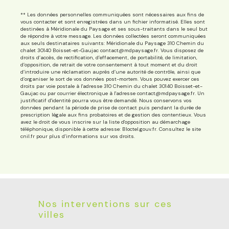
** Les données personnelles communiquées sont nécessaires aux fins de
vous contacter et sont enregistrées dans un fichier informatisé. Elles sont
destinées à Méridionale du Paysage et ses sous-traitants dans le seul but
de répondre à votre message. Les données collectées seront communiquées
aux seuls destinataires suivants: Méridionale du Paysage 310 Chemin du
chalet 30140 Boisset-et-Gaujac contact@mdpaysage.fr. Vous disposez de
droits d’accès, de rectification, d’effacement, de portabilité, de limitation,
d’opposition, de retrait de votre consentement à tout moment et du droit
d’introduire une réclamation auprès d’une autorité de contrôle, ainsi que
d’organiser le sort de vos données post-mortem. Vous pouvez exercer ces
droits par voie postale à l'adresse 310 Chemin du chalet 30140 Boisset-et-
Gaujac ou par courrier électronique à l'adresse contact@mdpaysage.fr. Un
justificatif d'identité pourra vous être demandé. Nous conservons vos
données pendant la période de prise de contact puis pendant la durée de
prescription légale aux fins probatoires et de gestion des contentieux. Vous
avez le droit de vous inscrire sur la liste d'opposition au démarchage
téléphonique, disponible à cette adresse:
Bloctel.gouv.fr
. Consultez le site
cnil.fr pour plus d’informations sur vos droits.
Nos interventions sur ces
villes