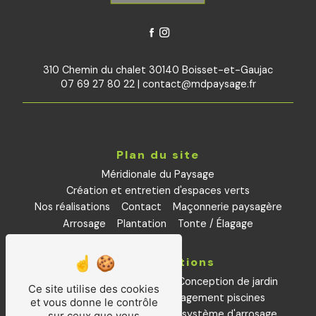
310 Chemin du chalet 30140 Boisset-et-Gaujac
07 69 27 80 22
|
contact@mdpaysage.fr
Plan du site
Méridionale du Paysage
Création et entretien d'espaces verts
Nos réalisations
Contact
Maçonnerie paysagère
Arrosage
Plantation
Tonte / Élagage
Nos prestations
Aménagements paysagers
Conception de jardin
Ce site utilise des cookies
Petite maçonnerie
aménagement piscines
et vous donne le contrôle
Installation et remplacement système d'arrosage
sur ceux que vous