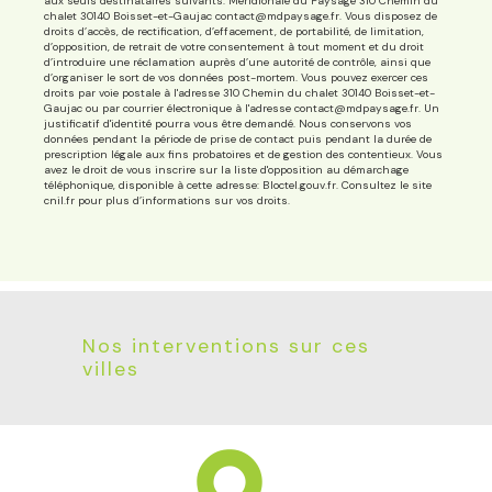
aux seuls destinataires suivants: Méridionale du Paysage 310 Chemin du
chalet 30140 Boisset-et-Gaujac contact@mdpaysage.fr. Vous disposez de
droits d’accès, de rectification, d’effacement, de portabilité, de limitation,
d’opposition, de retrait de votre consentement à tout moment et du droit
d’introduire une réclamation auprès d’une autorité de contrôle, ainsi que
d’organiser le sort de vos données post-mortem. Vous pouvez exercer ces
droits par voie postale à l'adresse 310 Chemin du chalet 30140 Boisset-et-
Gaujac ou par courrier électronique à l'adresse contact@mdpaysage.fr. Un
justificatif d'identité pourra vous être demandé. Nous conservons vos
données pendant la période de prise de contact puis pendant la durée de
prescription légale aux fins probatoires et de gestion des contentieux. Vous
avez le droit de vous inscrire sur la liste d'opposition au démarchage
téléphonique, disponible à cette adresse:
Bloctel.gouv.fr
. Consultez le site
cnil.fr pour plus d’informations sur vos droits.
Nos interventions sur ces
villes