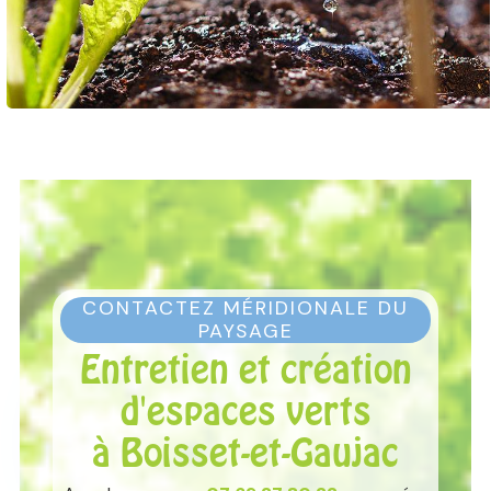
CONTACTEZ MÉRIDIONALE DU
PAYSAGE
Entretien et création
d'espaces verts
à Boisset-et-Gaujac