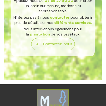
Appelez-nous au
07 69 27 80 22
pour créer
un jardin sur mesure, moderne et
écoresponsable.
N’hésitez pas à nous
contacter
pour obtenir
plus de détails sur nos
différents services.
Nous intervenons également pour
la
plantation
de vos végétaux.
Contactez-nous