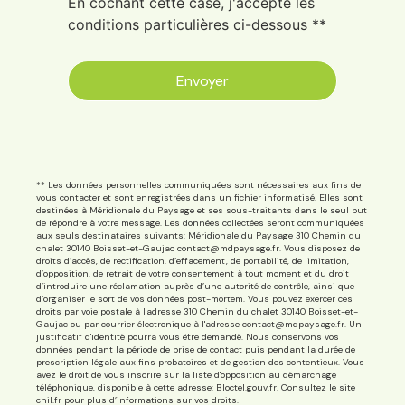
En cochant cette case, j'accepte les
conditions particulières ci-dessous **
Envoyer
** Les données personnelles communiquées sont nécessaires aux fins de
vous contacter et sont enregistrées dans un fichier informatisé. Elles sont
destinées à Méridionale du Paysage et ses sous-traitants dans le seul but
de répondre à votre message. Les données collectées seront communiquées
aux seuls destinataires suivants: Méridionale du Paysage 310 Chemin du
chalet 30140 Boisset-et-Gaujac contact@mdpaysage.fr. Vous disposez de
droits d’accès, de rectification, d’effacement, de portabilité, de limitation,
d’opposition, de retrait de votre consentement à tout moment et du droit
d’introduire une réclamation auprès d’une autorité de contrôle, ainsi que
d’organiser le sort de vos données post-mortem. Vous pouvez exercer ces
droits par voie postale à l'adresse 310 Chemin du chalet 30140 Boisset-et-
Gaujac ou par courrier électronique à l'adresse contact@mdpaysage.fr. Un
justificatif d'identité pourra vous être demandé. Nous conservons vos
données pendant la période de prise de contact puis pendant la durée de
prescription légale aux fins probatoires et de gestion des contentieux. Vous
avez le droit de vous inscrire sur la liste d'opposition au démarchage
téléphonique, disponible à cette adresse:
Bloctel.gouv.fr
. Consultez le site
cnil.fr pour plus d’informations sur vos droits.