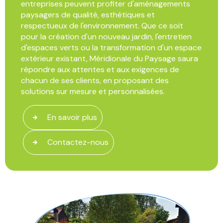
entreprises peuvent profiter d'aménagements
paysagers de qualité, esthétiques et
respectueux de l'environnement. Que ce soit
pour la création d'un nouveau jardin, l'entretien
d'espaces verts ou la transformation d'un espace
extérieur existant, Méridionale du Paysage saura
répondre aux attentes et aux exigences de
chacun de ses clients, en proposant des
solutions sur mesure et personnalisées.
En savoir plus
Contactez-nous