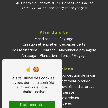
310 Chemin du chalet 30140 Boisset-et-Gaujac
07 69 27 80 22
|
contact@mdpaysage.fr
Plan du site
Méridionale du Paysage
Création et entretien d'espaces verts
Nos réalisations
Contact
Maçonnerie paysagère
Arrosage
Plantation
Tonte / Élagage
Nos prestations
Aménagements paysagers
Conception de jardin
Ce site utilise des cookies
Petite maçonnerie
aménagement piscines
et vous donne le contrôle
Installation et remplacement système d'arrosage
sur ceux que vous
souhaitez activer
Plantations
Paysagiste
Entretiens espaces extérieurs
Créations paysagères
Tout accepter