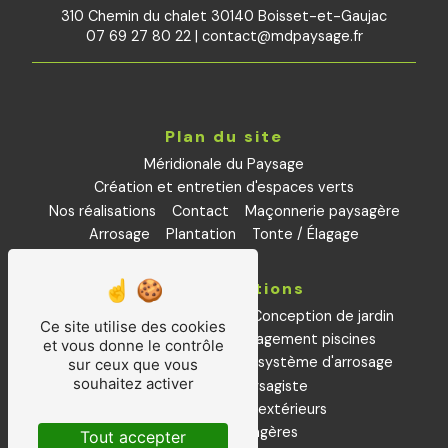
310 Chemin du chalet 30140 Boisset-et-Gaujac
07 69 27 80 22
|
contact@mdpaysage.fr
Plan du site
Méridionale du Paysage
Création et entretien d'espaces verts
Nos réalisations
Contact
Maçonnerie paysagère
Arrosage
Plantation
Tonte / Élagage
Nos prestations
Aménagements paysagers
Conception de jardin
Ce site utilise des cookies
Petite maçonnerie
aménagement piscines
et vous donne le contrôle
Installation et remplacement système d'arrosage
sur ceux que vous
souhaitez activer
Plantations
Paysagiste
Entretiens espaces extérieurs
Créations paysagères
Tout accepter