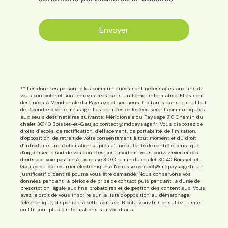
Envoyer
** Les données personnelles communiquées sont nécessaires aux fins de
vous contacter et sont enregistrées dans un fichier informatisé. Elles sont
destinées à Méridionale du Paysage et ses sous-traitants dans le seul but
de répondre à votre message. Les données collectées seront communiquées
aux seuls destinataires suivants: Méridionale du Paysage 310 Chemin du
chalet 30140 Boisset-et-Gaujac contact@mdpaysage.fr. Vous disposez de
droits d’accès, de rectification, d’effacement, de portabilité, de limitation,
d’opposition, de retrait de votre consentement à tout moment et du droit
d’introduire une réclamation auprès d’une autorité de contrôle, ainsi que
d’organiser le sort de vos données post-mortem. Vous pouvez exercer ces
droits par voie postale à l'adresse 310 Chemin du chalet 30140 Boisset-et-
Gaujac ou par courrier électronique à l'adresse contact@mdpaysage.fr. Un
justificatif d'identité pourra vous être demandé. Nous conservons vos
données pendant la période de prise de contact puis pendant la durée de
prescription légale aux fins probatoires et de gestion des contentieux. Vous
avez le droit de vous inscrire sur la liste d'opposition au démarchage
téléphonique, disponible à cette adresse:
Bloctel.gouv.fr
. Consultez le site
cnil.fr pour plus d’informations sur vos droits.