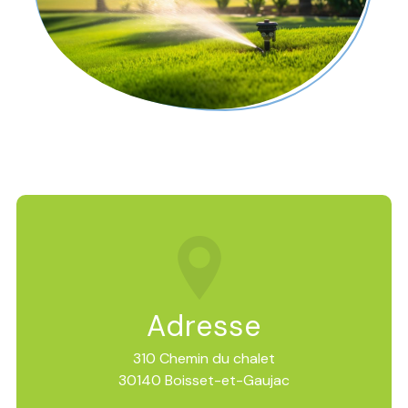
Adresse
310 Chemin du chalet
30140 Boisset-et-Gaujac