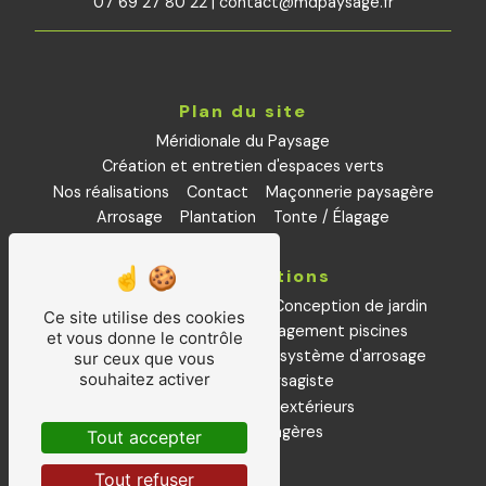
07 69 27 80 22
|
contact@mdpaysage.fr
Plan du site
Méridionale du Paysage
Création et entretien d'espaces verts
Nos réalisations
Contact
Maçonnerie paysagère
Arrosage
Plantation
Tonte / Élagage
Nos prestations
Aménagements paysagers
Conception de jardin
Ce site utilise des cookies
Petite maçonnerie
aménagement piscines
et vous donne le contrôle
Installation et remplacement système d'arrosage
sur ceux que vous
souhaitez activer
Plantations
Paysagiste
Entretiens espaces extérieurs
Créations paysagères
Tout accepter
Tout refuser