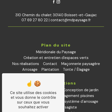
310 Chemin du chalet 30140 Boisset-et-Gaujac
07 69 27 80 22
|
contact@mdpaysage.fr
Plan du site
Méridionale du Paysage
Création et entretien d'espaces verts
Nos réalisations
Contact
Maçonnerie paysagère
Arrosage
Plantation
Tonte / Élagage
Nos prestations
Aménagements paysagers
Conception de jardin
Ce site utilise des cookies
Petite maçonnerie
aménagement piscines
et vous donne le contrôle
Installation et remplacement système d'arrosage
sur ceux que vous
souhaitez activer
Plantations
Paysagiste