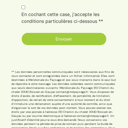
En cochant cette case, j'accepte les
conditions particulières ci-dessous **
Envoyer
** Les données personnelles communiquées sont nécessaires aux fins de
vous contacter et sont enregistrées dans un fichier informatisé. Elles sont
destinées à Méridionale du Paysage et ses sous-traitants dans le seul but
de répondre à votre message. Les données collectées seront communiquées
aux seuls destinataires suivants: Méridionale du Paysage 310 Chemin du
chalet 30140 Boisset-et-Gaujac contact@mdpaysage.fr. Vous disposez de
droits d’accès, de rectification, d’effacement, de portabilité, de limitation,
d’opposition, de retrait de votre consentement à tout moment et du droit
d’introduire une réclamation auprès d’une autorité de contrôle, ainsi que
d’organiser le sort de vos données post-mortem. Vous pouvez exercer ces
droits par voie postale à l'adresse 310 Chemin du chalet 30140 Boisset-et-
Gaujac ou par courrier électronique à l'adresse contact@mdpaysage.fr. Un
justificatif d'identité pourra vous être demandé. Nous conservons vos
données pendant la période de prise de contact puis pendant la durée de
prescription légale aux fins probatoires et de gestion des contentieux. Vous