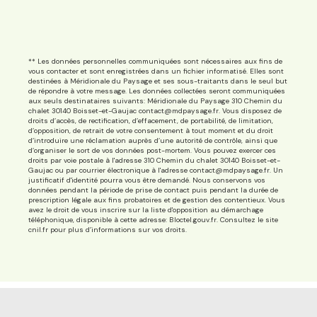
** Les données personnelles communiquées sont nécessaires aux fins de
vous contacter et sont enregistrées dans un fichier informatisé. Elles sont
destinées à Méridionale du Paysage et ses sous-traitants dans le seul but
de répondre à votre message. Les données collectées seront communiquées
aux seuls destinataires suivants: Méridionale du Paysage 310 Chemin du
chalet 30140 Boisset-et-Gaujac contact@mdpaysage.fr. Vous disposez de
droits d’accès, de rectification, d’effacement, de portabilité, de limitation,
d’opposition, de retrait de votre consentement à tout moment et du droit
d’introduire une réclamation auprès d’une autorité de contrôle, ainsi que
d’organiser le sort de vos données post-mortem. Vous pouvez exercer ces
droits par voie postale à l'adresse 310 Chemin du chalet 30140 Boisset-et-
Gaujac ou par courrier électronique à l'adresse contact@mdpaysage.fr. Un
justificatif d'identité pourra vous être demandé. Nous conservons vos
données pendant la période de prise de contact puis pendant la durée de
prescription légale aux fins probatoires et de gestion des contentieux. Vous
avez le droit de vous inscrire sur la liste d'opposition au démarchage
téléphonique, disponible à cette adresse:
Bloctel.gouv.fr
. Consultez le site
cnil.fr pour plus d’informations sur vos droits.